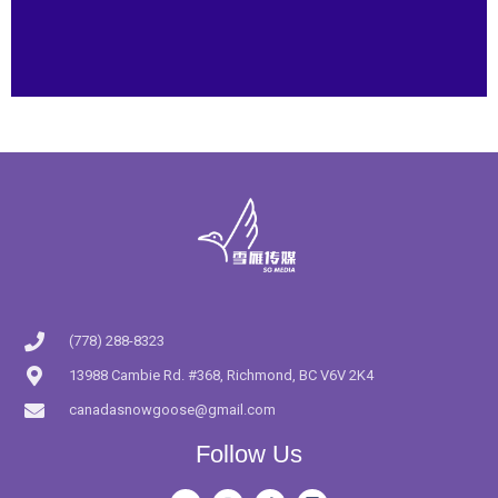
(778) 288-8323
13988 Cambie Rd. #368, Richmond, BC V6V 2K4
canadasnowgoose@gmail.com
Follow Us