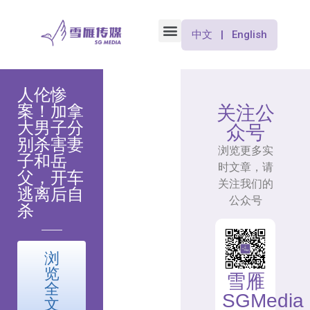
中文 | English
人伦惨
案！加拿
关注公
大男子分
众号
别杀害妻
浏览更多实
子和岳
时文章，请
父，开车
关注我们的
逃离后自
公众号
杀
浏
览
雪雁
全
SGMedia
文