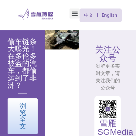
中文 | English
偷车链条
大曝光！
关注公
在多伦多
众号
被盗的汽
浏览更多实
车，都偷
时文章，请
运到了非
关注我们的
洲？
公众号
浏
览
全
雪雁
文
SGMedia