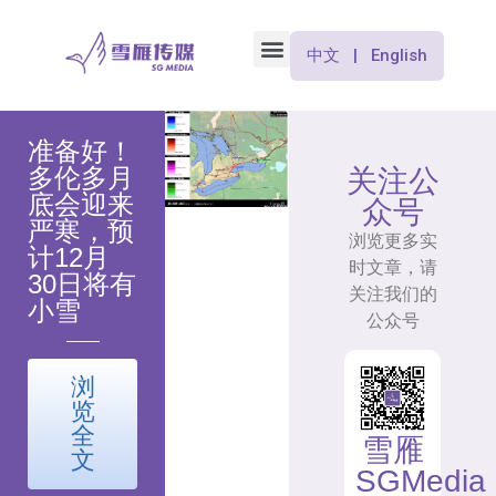
中文 | English
准备好！
多伦多月
关注公
底会迎来
众号
严寒，预
浏览更多实
计12月
时文章，请
30日将有
关注我们的
小雪
公众号
浏
览
全
雪雁
文
SGMedia