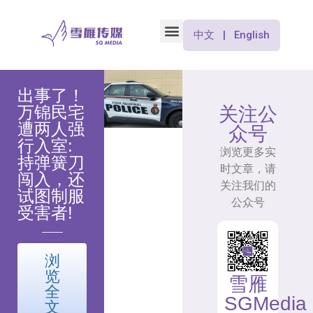
中文 | English
出事了！
万锦民宅
关注公
遭两人强
众号
行入室:
浏览更多实
持弹簧刀
时文章，请
闯入，还
关注我们的
试图制服
公众号
受害者!
浏
览
雪雁
全
SGMedia
文