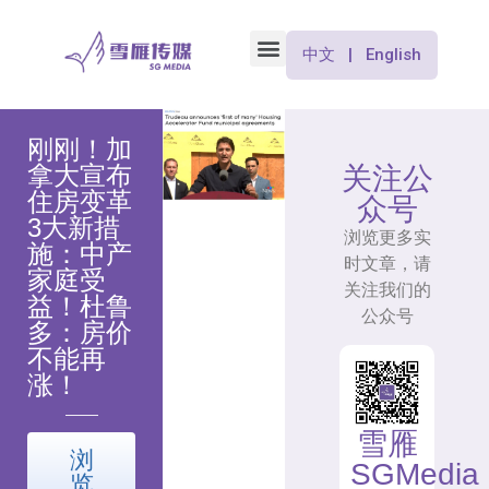
中文 | English
刚刚！加
拿大宣布
关注公
住房变革
众号
3大新措
浏览更多实
施：中产
时文章，请
家庭受
关注我们的
益！杜鲁
公众号
多：房价
不能再
涨！
雪雁
浏
SGMedia
览