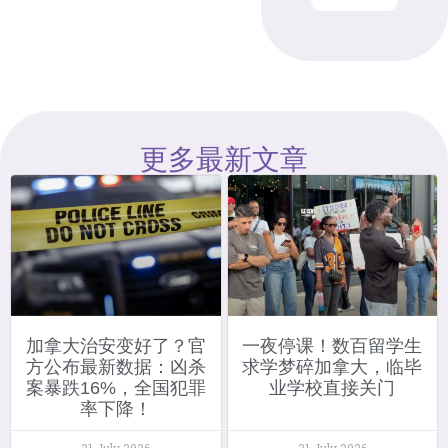
更多最新文章
加拿大治安变好了？官
一夜停课！数百留学生
方公布最新数据：凶杀
求学梦碎加拿大，临毕
案暴跌16%，全国犯罪
业学校直接关门
率下降！
31 July 2026
31 July 2026