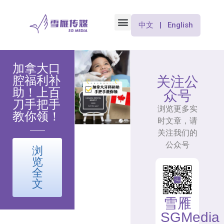
中文 | English
加拿大口
腔福利补
关注公
助！上百
众号
刀手把手
浏览更多实
教你领！
时文章，请
关注我们的
公众号
浏
览
全
文
雪雁
SGMedia