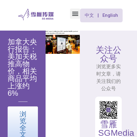
中文 | English
加拿大央
行报告：
关注公
美加关税
众号
推高物
浏览更多实
价，相关
时文章，请
商品平均
关注我们的
上涨约
公众号
6%
浏
览
雪雁
全
SGMedia
文