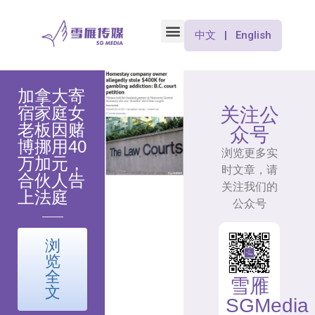
中文 | English
加拿大寄
宿家庭女
关注公
老板因赌
众号
博挪用40
浏览更多实
万加元，
时文章，请
合伙人告
关注我们的
上法庭
公众号
浏
览
全
雪雁
文
SGMedia