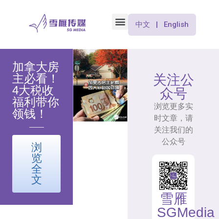
中文 | English
加拿大房
主必看！
关注公
4大税收
众号
福利带你
浏览更多实
领钱！
时文章，请
关注我们的
公众号
浏
览
全
文
雪雁
SGMedia