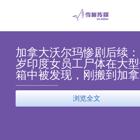
加拿大沃尔玛惨剧后续：
岁印度女员工尸体在大型
箱中被发现，刚搬到加拿
浏览全文