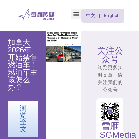
中文 | English
加拿大
2026年
关注公
开始禁售
众号
燃油车！
浏览更多实
燃油车主
时文章，请
该怎么
关注我们的
办？
公众号
浏
览
全
雪雁
文
SGMedia