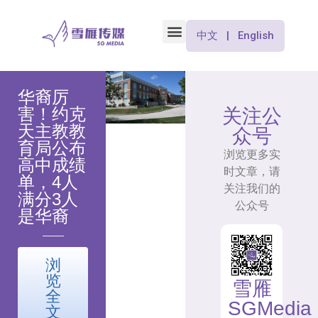
中文 | English
华裔厉
害！约克
关注公
天主教教
众号
育局公布
浏览更多实
高中成绩
时文章，请
单，4人
关注我们的
满分3人
公众号
是华裔
浏
览
雪雁
全
SGMedia
文