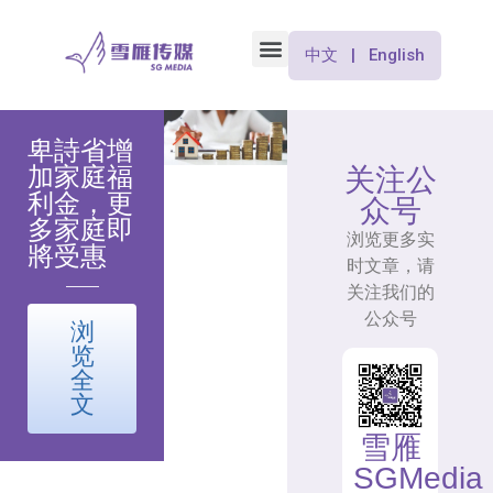
中文 | English
卑詩省增
加家庭福
关注公
利金，更
众号
多家庭即
浏览更多实
將受惠
时文章，请
关注我们的
公众号
浏
览
全
文
雪雁
SGMedia