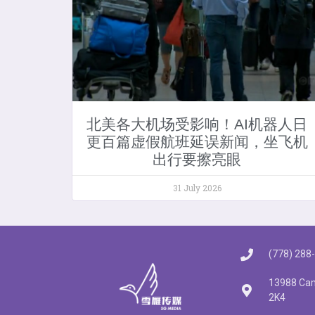
北美各大机场受影响！AI机器人日
更百篇虚假航班延误新闻，坐飞机
出行要擦亮眼
31 July 2026
(778) 288
13988 Cam
2K4