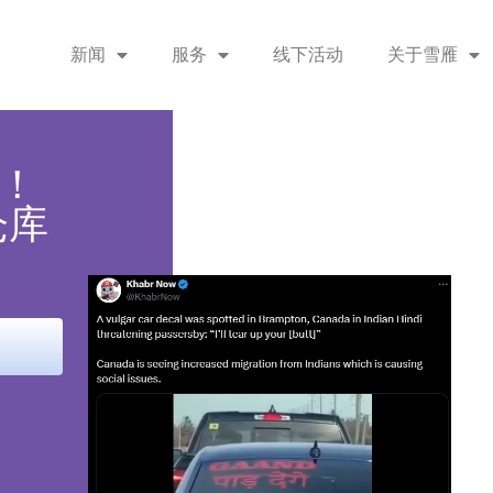
新闻
服务
线下活动
关于雪雁
！
仓库