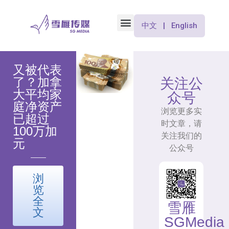
中文 | English
又被代表
了？加拿
关注公
大平均家
众号
庭净资产
浏览更多实
已超过
时文章，请
100万加
关注我们的
元
公众号
浏
览
全
雪雁
文
SGMedia