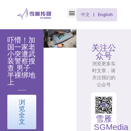
中文 | English
吓懵！加
国一家老
关注公
小突遭武
众号
装警察搜
浏览更多实
查 男子
时文章，请
半裸绑地
关注我们的
上
公众号
浏
览
全
雪雁
文
SGMedia