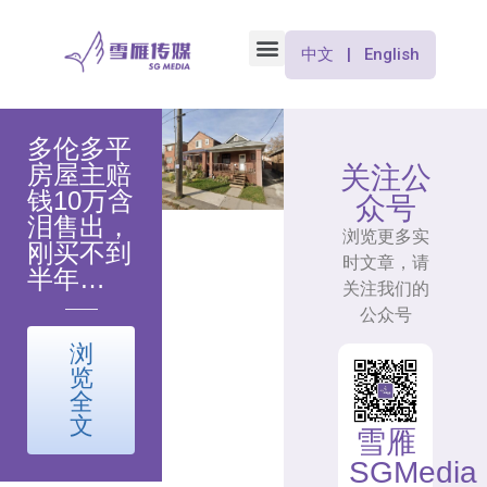
中文 | English
多伦多平
房屋主赔
关注公
钱10万含
众号
泪售出，
浏览更多实
刚买不到
时文章，请
半年…
关注我们的
公众号
浏
览
全
文
雪雁
SGMedia