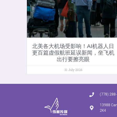
北美各大机场受影响！AI机器人日
更百篇虚假航班延误新闻，坐飞机
出行要擦亮眼
31 July 2026
(778) 288
13988 Cam
2K4