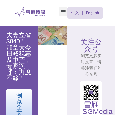
中文 | English
夫妻立省
$840！
关注公
加拿大今
众号
日减税惠
浏览更多实
及中产，
时文章，请
专家疾
关注我们的
呼：力度
公众号
不够！
浏
览
雪雁
全
SGMedia
文