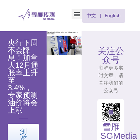
中文 | English
央行下周
不会降
关注公
息！加拿
众号
大12月通
浏览更多实
胀率上升
时文章，请
至
关注我们的
3.4%，
公众号
专家预测
油价将会
上涨
雪雁
浏
SGMedia
览