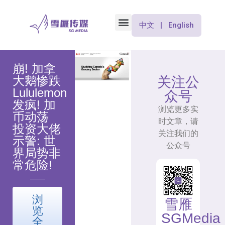
中文 | English
崩! 加拿
大鹅惨跌
关注公
Lululemon
众号
发疯! 加
浏览更多实
币动荡
时文章，请
投资大佬
关注我们的
示警: 世
公众号
界局势非
常危险!
浏
雪雁
览
SGMedia
全