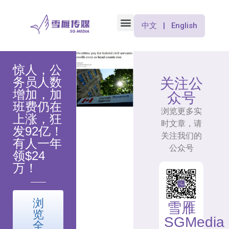
中文 | English
惊人，公
务员人数
关注公
增加，加
众号
班费仍在
浏览更多实
上涨，狂
时文章，请
发92亿！
关注我们的
有人一年
公众号
领$24
万！
浏
雪雁
览
SGMedia
全