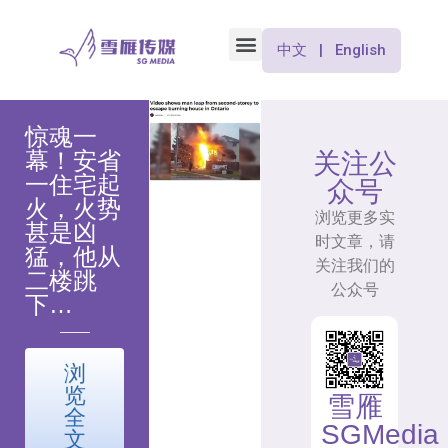
中文 | English
惊魂一
幕！安省
关注公
一住宅起
众号
火，火势
浏览更多实
甚是凶
时文章，请
猛，他从
关注我们的
二楼跳
公众号
下…
浏
览
雪雁
全
SGMedia
文