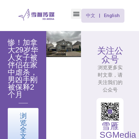
中文 | English
惨！加拿
大29岁华
关注公
人女子被
众号
伴侣在家
浏览更多实
中虐杀，
时文章，请
男凶手刚
关注我们的
被保释2
公众号
个月
浏
览
雪雁
全
SGMedia
文