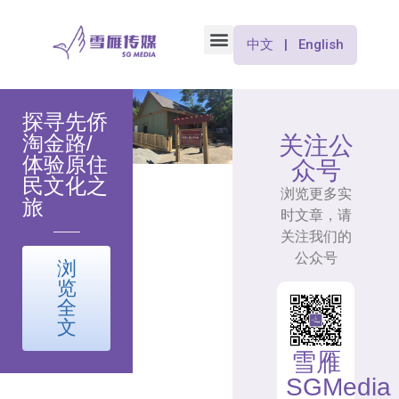
中文 | English
探寻先侨
淘金路/
关注公
体验原住
众号
民文化之
浏览更多实
旅
时文章，请
关注我们的
公众号
浏
览
全
文
雪雁
SGMedia