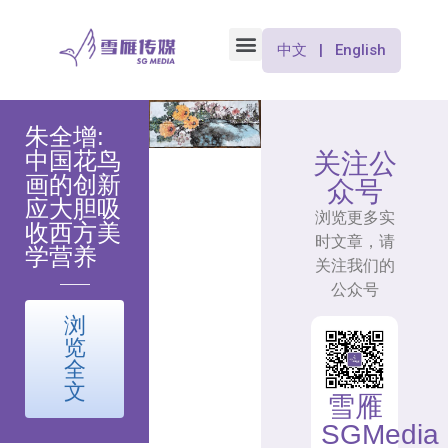
中文 | English
朱全增:
中国花鸟
关注公
画的创新
众号
应大胆吸
浏览更多实
收西方美
时文章，请
学营养
关注我们的
公众号
浏
览
全
文
雪雁
SGMedia