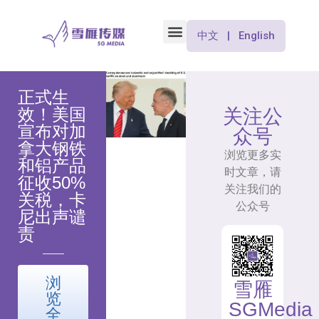
中文 | English
正式生
效！美国
关注公
宣布对加
众号
拿大钢铁
浏览更多实
和铝产品
时文章，请
征收50%
关注我们的
关税，卡
公众号
尼出声谴
责
浏
雪雁
览
SGMedia
全