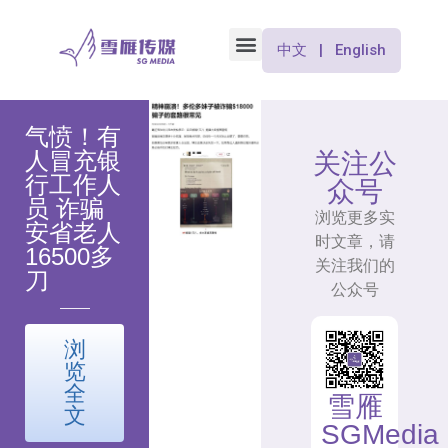
中文 | English
气愤！有
人冒充银
关注公
行工作人
众号
员 诈骗
浏览更多实
安省老人
时文章，请
16500多
关注我们的
刀
公众号
浏
览
全
雪雁
文
SGMedia