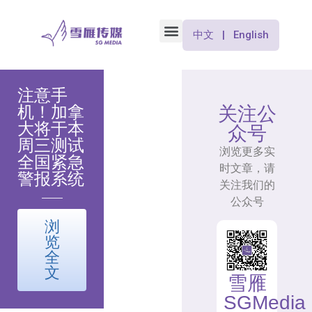
中文 | English
注意手
机！加拿
关注公
大将于本
众号
周三测试
浏览更多实
全国紧急
时文章，请
警报系统
关注我们的
公众号
浏
览
全
文
雪雁
SGMedia