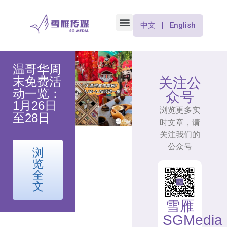
中文 | English
温哥华周
末免费活
关注公
动一览：
众号
1月26日
浏览更多实
至28日
时文章，请
关注我们的
公众号
浏
览
全
文
雪雁
SGMedia