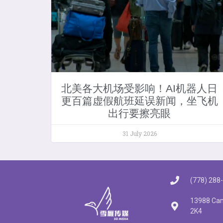
北美各大机场受影响！AI机器人日
更百篇虚假航班延误新闻，坐飞机
出行要擦亮眼
31 July 2026
(778) 288
13988 Cam
2K4