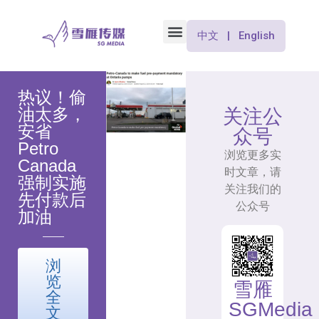
中文 | English
热议！偷
油太多，
关注公
安省
众号
Petro
浏览更多实
Canada
时文章，请
强制实施
关注我们的
先付款后
公众号
加油
浏
览
雪雁
全
SGMedia
文