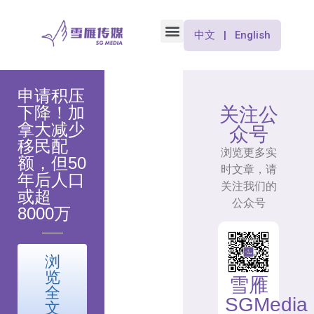
中文 | English
申请积压
下降！加
关注公
拿大减少
众号
移民配
浏览更多实
额，但50
时文章，请
年后人口
关注我们的
或超
公众号
8000万
浏
览
雪雁
全
SGMedia
文