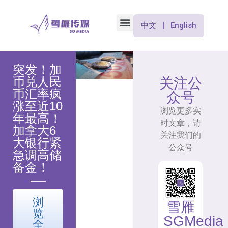
中文 | English
突发！加
币兑人民
关注公
币汇率疯
众号
涨至近10
浏览更多实
年最高！
时文章，请
加拿大6
关注我们的
大银行紧
公众号
急调高储
备金！
浏
雪雁
览
SGMedia
全