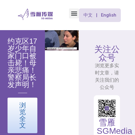
中文 | English
约克区17
岁少年自
关注公
家门口被
众号
击毙！母
浏览更多实
亲悲痛！
时文章，请
警察局长
关注我们的
发声明！
公众号
浏
览
全
雪雁
文
SGMedia