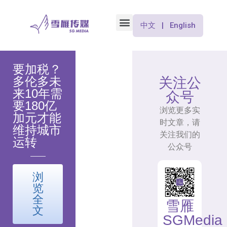
中文 | English
要加税？
多伦多未
关注公
来10年需
众号
要180亿
浏览更多实
加元才能
时文章，请
维持城市
关注我们的
运转
公众号
浏
览
全
雪雁
文
SGMedia