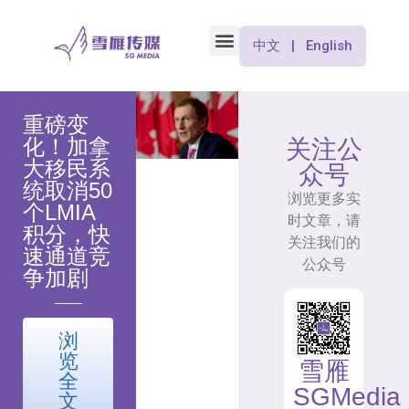
中文 | English
重磅变
化！加拿
关注公
大移民系
众号
统取消50
浏览更多实
个LMIA
时文章，请
积分，快
关注我们的
速通道竞
公众号
争加剧
浏
览
雪雁
全
SGMedia
文