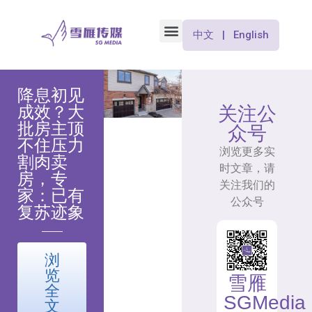
中文 | English
降息初见
成效？大
关注公
批房主顶
众号
不住压力
浏览更多实
割肉卖
时文章，请
房，专
关注我们的
家：已有
公众号
复苏迹象
浏
览
雪雁
全
SGMedia
文