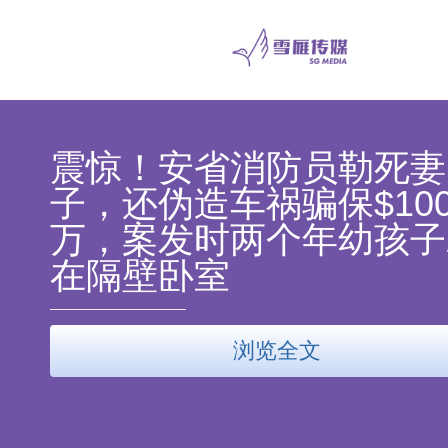
震惊！安省消防员勒死妻
子，还伪造车祸骗保$10
万，案发时两个年幼孩子
在隔壁卧室
浏览全文