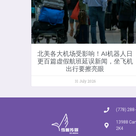
北美各大机场受影响！AI机器人日
更百篇虚假航班延误新闻，坐飞机
出行要擦亮眼
31 July 2026
(778) 288
13988 Cam
2K4