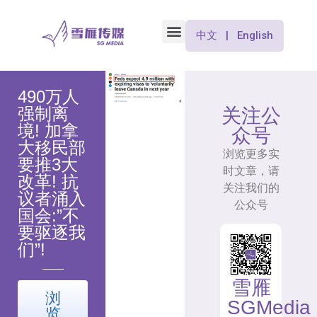
中文 | English
490万人
强制离
关注公
境! 加拿
众号
大移民部
浏览更多实
要推3大
时文章，请
改革! 抗
关注我们的
议者涌入
公众号
国会:”不
要驱逐我
们”!
雪雁
浏
SGMedia
览