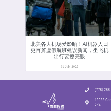
北美各大机场受影响！AI机器人日
更百篇虚假航班延误新闻，坐飞机
出行要擦亮眼
31 July 2026
(778) 288
13988 Cam
2K4