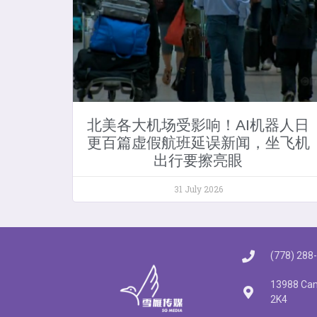
北美各大机场受影响！AI机器人日
更百篇虚假航班延误新闻，坐飞机
出行要擦亮眼
31 July 2026
(778) 288
13988 Cam
2K4