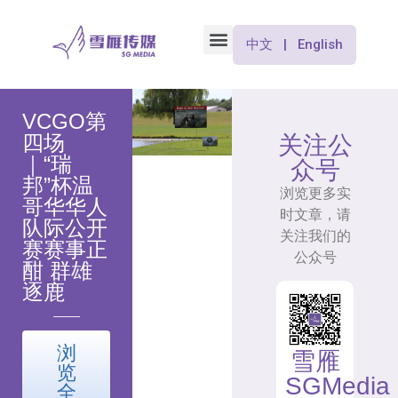
中文 | English
VCGO第
四场
关注公
｜“瑞
众号
邦”杯温
浏览更多实
哥华华人
时文章，请
队际公开
关注我们的
赛赛事正
公众号
酣 群雄
逐鹿
浏
雪雁
览
SGMedia
全