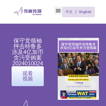
中文 | English
保守党领袖
抨击特鲁多
涉及4亿加币
贪污受贿案
2024010024
观看
视频