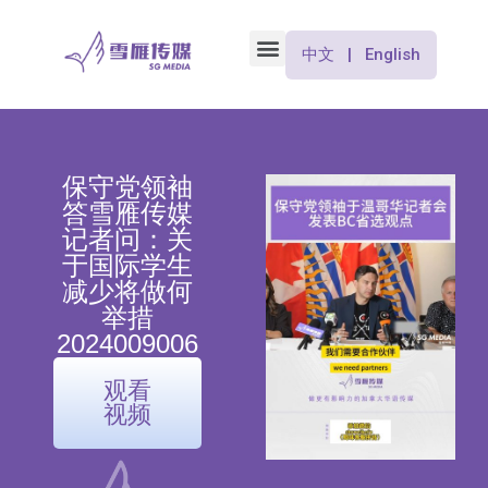
中文 | English
保守党领袖
答雪雁传媒
记者问：关
于国际学生
减少将做何
举措
2024009006
观看
视频