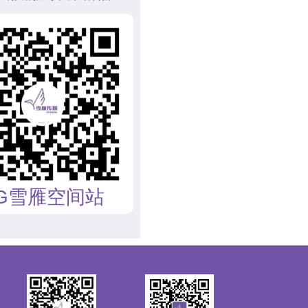
G雪雁空间站