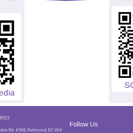
S
edia
-8323
Follow Us
bie Rd. #368, Richmond, BC V6V