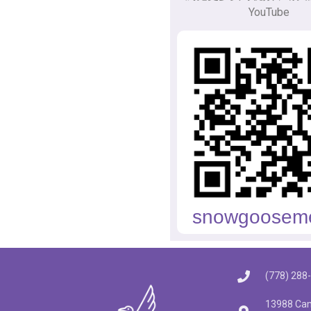
YouTube
snowgoosem
(778) 288
13988 Cam