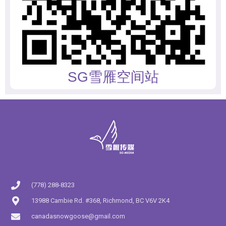
SG雪雁空间站
(778) 288-8323
13988 Cambie Rd. #368, Richmond, BC V6V 2K4
canadasnowgoose@gmail.com